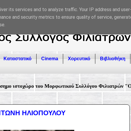
ver its services and to analyze traffic. Your IP address and use
ance and security metrics to ensure quality of service, genera
se.
Καταστατικό
Cinema
Χορευτικό
Βιβλιοθήκη
ορφωτικού Συλλόγου Φιλιατρών "Ο ΠΥΡΣΟΣ". Για Επικοιν
ΝΤΩΝΗ ΗΛΙΟΠΟΥΛΟΥ