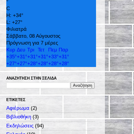
°
C
H:
+
34°
L:
+
27°
Φιλιατρά
Σάββατο, 08 Αύγουστος
Πρόγνωση για 7 μέρες
Κυρ
Δευ
Τρι
Τετ
Πεμ
Παρ
+
35°
+
31°
+
31°
+
31°
+
33°
+
31°
+
27°
+
27°
+
28°
+
28°
+
28°
+
28°
ΑΝΑΖΉΤΗΣΗ ΣΤΗΝ ΣΕΛΊΔΑ
ΕΤΙΚΈΤΕΣ
Αφιέρωμα
(2)
Βιβλιοθήκη
(3)
Εκδηλώσεις
(94)