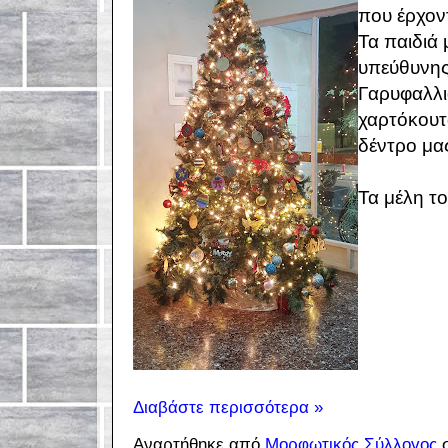
που έρχοντ
Τα παιδιά 
υπεύθυνης 
Γαρυφαλλιά
χαρτόκουτα
δέντρο μα
Τα μέλη το
Διαβάστε περισσότερα »
Αναρτήθηκε από
Μορφωτικός Σύλλογος