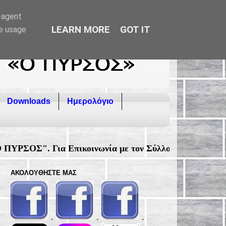
r-agent
LEARN MORE
GOT IT
te usage
Downloads
Ημερολόγιο
ωνία με τον Σύλλογο, επιλέξτε την καρτέλα "Επικοινω
ΑΚΟΛΟΥΘΉΣΤΕ ΜΑΣ
.
.
.