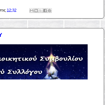
στις
12:32
Υ