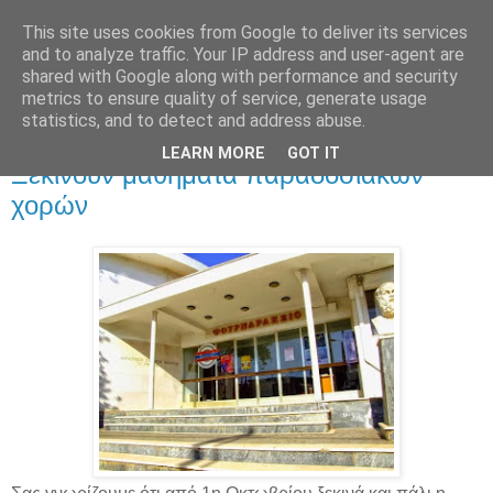
This site uses cookies from Google to deliver its services
and to analyze traffic. Your IP address and user-agent are
shared with Google along with performance and security
metrics to ensure quality of service, generate usage
▼
statistics, and to detect and address abuse.
LEARN MORE
GOT IT
Σάββατο 24 Σεπτεμβρίου 2016
Ξεκινούν μαθήματα παραδοσιακών
χορών