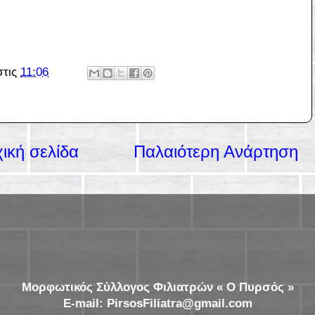
στις
11:06
ική σελίδα
Παλαιότερη Ανάρτηση
Μορφωτικός Σύλλογος Φιλιατρών « Ο Πυρσός »
E-mail: PirsosFiliatra@gmail.com