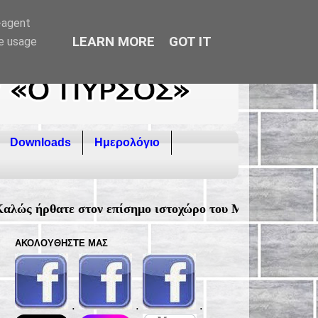
r-agent
LEARN MORE
GOT IT
te usage
Downloads
Ημερολόγιο
τον επίσημο ιστοχώρο του Μορφωτικού Συλλόγου Φιλιατρ
ΑΚΟΛΟΥΘΉΣΤΕ ΜΑΣ
.
.
.