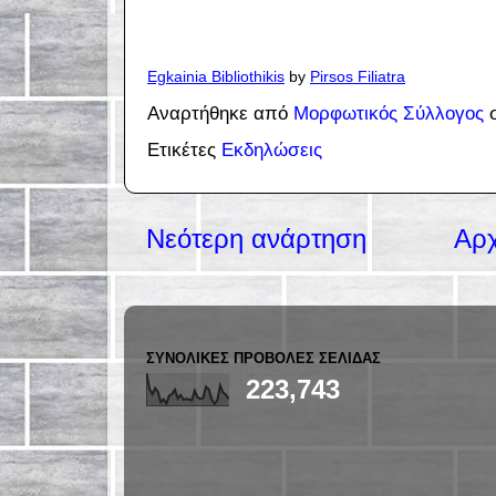
Egkainia Bibliothikis
by
Pirsos Filiatra
Αναρτήθηκε από
Μορφωτικός Σύλλογος
Ετικέτες
Εκδηλώσεις
Νεότερη ανάρτηση
Αρχ
ΣΥΝΟΛΙΚΈΣ ΠΡΟΒΟΛΈΣ ΣΕΛΊΔΑΣ
223,743