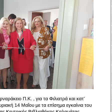
αράκειο Π.Κ. , για τα Φιλιατρά και κατ’
υριακή 14 Μαΐου με τα επίσημα εγκαίνια του
ας Κεντρικής Βιβλιοθήκης Καλαμάτας.