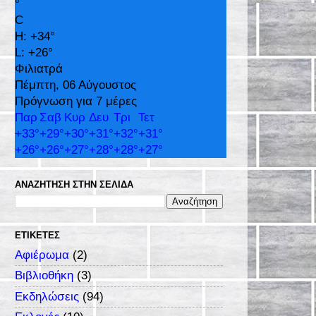
°
C
H:
+
34°
L:
+
26°
Φιλιατρά
Πέμπτη, 06 Αύγουστος
Πρόγνωση για 7 μέρες
Παρ
Σαβ
Κυρ
Δευ
Τρι
Τετ
+
33°
+
29°
+
30°
+
31°
+
32°
+
31°
+
26°
+
26°
+
27°
+
28°
+
28°
+
27°
ΑΝΑΖΉΤΗΣΗ ΣΤΗΝ ΣΕΛΊΔΑ
ΕΤΙΚΈΤΕΣ
Αφιέρωμα
(2)
Βιβλιοθήκη
(3)
Εκδηλώσεις
(94)