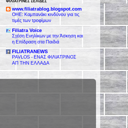
ΦΙΛΙΑΤΡΙΝΈΣ ΣΕΛΊΔΕΣ
www.filiatrablog.blogspot.com
ΟΗΕ: Καμπανάκι κινδύνου για τις
τιμές των τροφίμων
Filiatra Voice
Σχέση Ενηλίκων με την Άσκηση και
η Επίδραση στα Παιδιά
FILIATRANEWS
PAVLOS - ΕΝΑΣ ΦΙΛΙΑΤΡΙΝΟΣ
ΑΠ ΤΗΝ ΕΛΛΑΔΑ