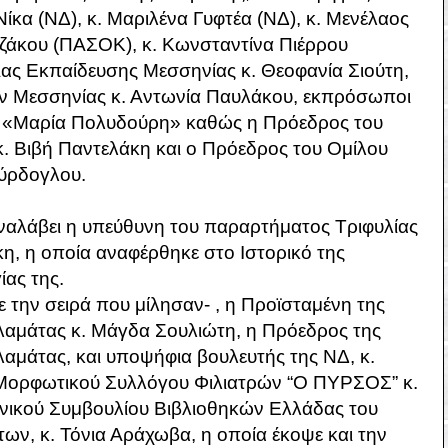
ίκα (ΝΔ), κ. Μαριλένα Γυφτέα (ΝΔ), κ. Μενέλαος
αζάκου (ΠΑΣΟΚ), κ. Κωνσταντίνα Πιέρρου
ας Εκπαίδευσης Μεσσηνίας κ. Θεοφανία Σιούτη,
ν Μεσσηνίας κ. Αντωνία Παυλάκου, εκπρόσωποι
 «Μαρία Πολυδούρη» καθώς η Πρόεδρος του
 Βιβή Παντελάκη και ο Πρόεδρος του Ομίλου
ούρδογλου.
αναλάβει η υπεύθυνη του παραρτήματος Τριφυλίας
κη, η οποία αναφέρθηκε στο Ιστορικό της
ίας της.
 την σειρά που μίλησαν- , η Προϊσταμένη της
λαμάτας κ. Μάγδα Σουλιώτη, η Πρόεδρος της
αμάτας, και υποψήφια βουλευτής της ΝΔ, κ.
 Μορφωτικού Συλλόγου Φιλιατρών “Ο ΠΥΡΣΟΣ” κ.
ενικού Συμβουλίου Βιβλιοθηκών Ελλάδας του
ων, κ. Τόνια Αράχωβα, η οποία έκοψε και την