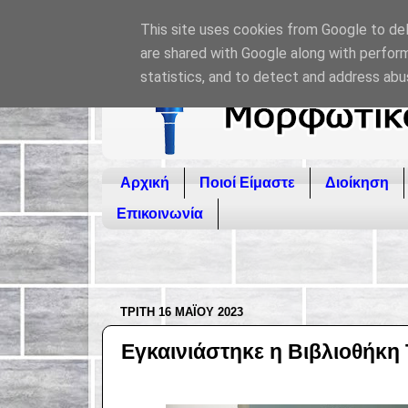
This site uses cookies from Google to deli
are shared with Google along with perform
statistics, and to detect and address abu
Αρχική
Ποιοί Είμαστε
Διοίκηση
Επικοινωνία
ΤΡΊΤΗ 16 ΜΑΪ́ΟΥ 2023
Εγκαινιάστηκε η Βιβλιοθήκη 