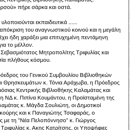
ρσού» πήρε σάρκα και οστά.
λοποιούνται εκπαιδευτικά ......
απόκριση του αναγνωστικού κοινού και η μεγάλη
χει ήδη χαράξει μια επιτυχημένη πεντάμηνη
ια το μέλλον.
ο Σεβασμιότατος Μητροπολίτης Τριφυλίας και
σία πλήθους κόσμου.
όεδρος του Γενικού Συμβουλίου Βιβλιοθηκών
αι Θρησκευμάτων κ. Τόνια Αράχωβα, η Πρόεδρος
μόσιας Κεντρικής Βιβλιοθήκης Καλαμάτας και
η ΝΔ κ. Πιπίνα Κουμάντου, η Προϊσταμένη της
αμάτας κ. Μάγδα Σουλιώτη, οι Δημοτικοί
ρκούρης και κ Παναγιώτης Τσαφαράς, ο
 με τη "Νέα Πελοπόννησο" κ. Γιώργος
ριφυλίας κ. Ακης Κατρίτσης, οι Υποψήφιες