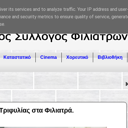
ver its services and to analyze traffic. Your IP address and use
ance and security metrics to ensure quality of service, genera
se.
Καταστατικό
Cinema
Χορευτικό
Βιβλιοθήκη
Καλώς ήρθατε σ
Τριφυλίας στα Φιλιατρά.