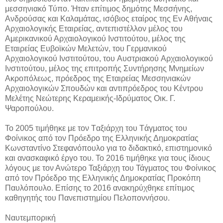
μεσσηνιακό Τύπο. Ήταν επίτιμος δημότης Μεσσήνης,
Ανδρούσας και Καλαμάτας, ισόβιος εταίρος της Εν Αθήναις
Aρχαιολογικής Eταιρείας, αντεπιστέλλον μέλος του
Αμερικανικού Αρχαιολογικού Ινστιτούτου, μέλος της
Eταιρείας Eυβοϊκών Mελετών, του Γερμανικού
Aρχαιολογικού Iνστιτούτου, του Aυστριακού Aρχαιολογικού
Iνστιτούτου, μέλος της επιτροπής Συντήρησης Mνημείων
Aκροπόλεως, πρόεδρος της Eταιρείας Mεσσηνιακών
Aρχαιολογικών Σπουδών και αντιπρόεδρος του Κέντρου
Μελέτης Νεώτερης Κεραμεικής-Ιδρύματος Oικ. Γ.
Ψαροπούλου.
Το 2005 τιμήθηκε με τον Tαξιάρχη του Tάγματος του
Φοίνικος από τον Πρόεδρο της Eλληνικής Δημοκρατίας
Κωνσταντίνο Στεφανόπουλο για το διδακτικό, επιστημονικό
και ανασκαφικό έργο του. Το 2016 τιμήθηκε για τους ίδιους
λόγους με τον Ανώτερο Ταξιάρχη του Τάγματος του Φοίνικος
από τον Πρόεδρο της Ελληνικής Δημοκρατίας Προκόπη
Παυλόπουλο. Επίσης το 2016 ανακηρύχθηκε επίτιμος
καθηγητής του Πανεπιστημίου Πελοποννήσου.
Ναυτεμπορική