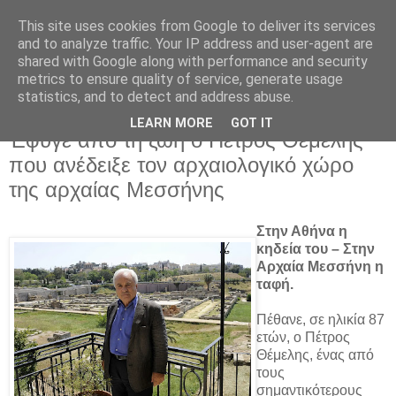
This site uses cookies from Google to deliver its services
and to analyze traffic. Your IP address and user-agent are
shared with Google along with performance and security
metrics to ensure quality of service, generate usage
▼
statistics, and to detect and address abuse.
LEARN MORE
GOT IT
Δευτέρα 30 Οκτωβρίου 2023
Έφυγε από τη ζωή ο Πέτρος Θέμελης
που ανέδειξε τον αρχαιολογικό χώρο
της αρχαίας Μεσσήνης
Στην Αθήνα η
κηδεία του – Στην
Αρχαία Μεσσήνη η
ταφή.
Πέθανε, σε ηλικία 87
ετών, ο Πέτρος
Θέμελης, ένας από
τους
σημαντικότερους