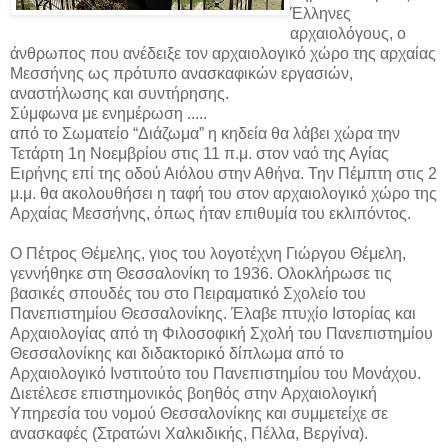
Έλληνες
αρχαιολόγους, ο
άνθρωπος που ανέδειξε τον αρχαιολογικό χώρο της αρχαίας
Μεσσήνης ως πρότυπο ανασκαφικών εργασιών,
αναστήλωσης και συντήρησης.
Σύμφωνα με ενημέρωση .....
από το Σωματείο “Διάζωμα” η κηδεία θα λάβει χώρα την
Τετάρτη 1η Νοεμβρίου στις 11 π.μ. στον ναό της Αγίας
Ειρήνης επί της οδού Αιόλου στην Αθήνα. Την Πέμπτη στις 2
μ.μ. θα ακολουθήσει η ταφή του στον αρχαιολογικό χώρο της
Αρχαίας Μεσσήνης, όπως ήταν επιθυμία του εκλιπόντος.
Ο Πέτρος Θέμελης, γιος του λογοτέχνη Γιώργου Θέμελη,
γεννήθηκε στη Θεσσαλονίκη το 1936. Ολοκλήρωσε τις
βασικές σπουδές του στο Πειραματικό Σχολείο του
Πανεπιστημίου Θεσσαλονίκης. Έλαβε πτυχίο Ιστορίας και
Αρχαιολογίας από τη Φιλοσοφική Σχολή του Πανεπιστημίου
Θεσσαλονίκης και διδακτορικό δίπλωμα από το
Αρχαιολογικό Ινστιτούτο του Πανεπιστημίου του Mονάχου.
Διετέλεσε επιστημονικός βοηθός στην Aρχαιολογική
Yπηρεσία του νομού Θεσσαλονίκης και συμμετείχε σε
ανασκαφές (Στρατώνι Χαλκιδικής, Πέλλα, Bεργίνα).