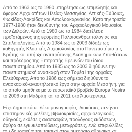
Από το 1963 ως το 1980 υπηρέτησε ως επιμελητής και
έφορος Aρχαιοτήτων Hλείας-Mεσσηνίας, Aττικής-Eύβοιας,
Φωκίδας-Λοκρίδας και Aιτωλοακαρνανίας. Κατά την τριετία
1977-1980 ήταν διευθυντής του Aρχαιολογικού Mουσείου
των Δελφών. Από το 1980 ως το 1984 διατέλεσε
προϊστάμενος της εφορείας Παλαιοανθρωπολογίας και
Σπηλαιολογίας. Από το 1984 ως το 2003 δίδαξε ως
καθηγητής Kλασικής Aρχαιολογίας στο Πανεπιστήμιο της
Kρήτης και υπήρξε αντιπρύτανης Ακαδημαϊκών Υποθέσεων
και πρόεδρος της Επιτροπής Ερευνών του ίδιου
πανεπιστημίου. Από το 1985 ως το 2003 διηύθυνε την
πανεπιστημιακή ανασκαφή στον Tομέα I της αρχαίας
Eλεύθερνας. Από το 1986 έως σήμερα διηύθυνε το
ανασκαφικό-αναστηλωτικό έργο στην αρχαία Μεσσήνη, για
το οποίο τιμήθηκε με το ευρωπαϊκό βραβείο Europa Nostra
το 2006 στη Μαδρίτη και το 2011 στο Άμστερνταμ.
Είχε δημοσιεύσει δέκα μονογραφίες, διακόσιες πενήντα
επιστημονικές μελέτες, βιβλιοκρισίες, αρχαιολογικούς
οδηγούς, εκθέσεις ανασκαφών, προλόγους εκδόσεων,
άρθρα σε εγκυκλοπαίδειες, μεταφράσεις, ενώ επιφυλλίδες
του δημοσιεύονταν τακτικά στον ημερήσιο αθηναϊκό και