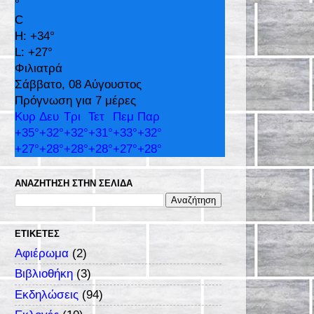
°
C
H:
+
34°
L:
+
27°
Φιλιατρά
Σάββατο, 08 Αύγουστος
Πρόγνωση για 7 μέρες
Κυρ
Δευ
Τρι
Τετ
Πεμ
Παρ
+
35°
+
32°
+
32°
+
31°
+
33°
+
32°
+
27°
+
28°
+
28°
+
28°
+
27°
+
28°
ΑΝΑΖΉΤΗΣΗ ΣΤΗΝ ΣΕΛΊΔΑ
ΕΤΙΚΈΤΕΣ
Αφιέρωμα
(2)
Βιβλιοθήκη
(3)
Εκδηλώσεις
(94)