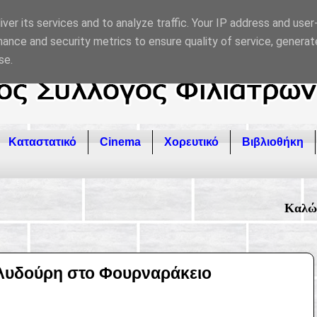
ver its services and to analyze traffic. Your IP address and use
ance and security metrics to ensure quality of service, genera
se.
Καταστατικό
Cinema
Χορευτικό
Βιβλιοθήκη
Καλώς ήρθατε στον επίσημο ι
λυδούρη στο Φουρναράκειο