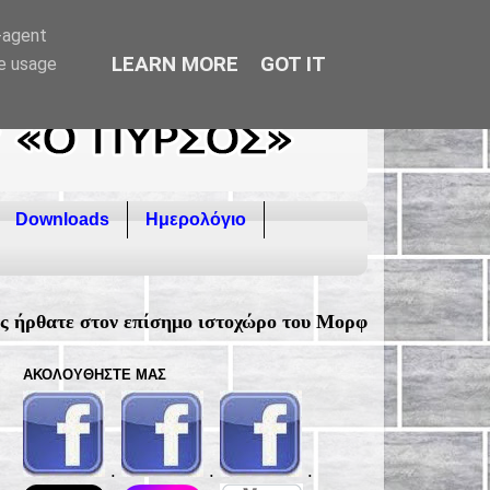
r-agent
LEARN MORE
GOT IT
te usage
Downloads
Ημερολόγιο
στοχώρο του Μορφωτικού Συλλόγου Φιλιατρών "Ο ΠΥΡΣΟΣ
ΑΚΟΛΟΥΘΉΣΤΕ ΜΑΣ
.
.
.