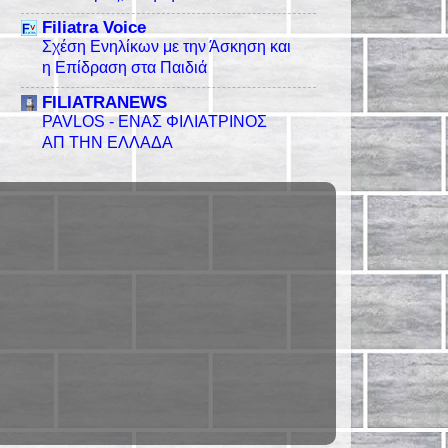
Filiatra Voice
Σχέση Ενηλίκων με την Άσκηση και
η Επίδραση στα Παιδιά
FILIATRANEWS
PAVLOS - ΕΝΑΣ ΦΙΛΙΑΤΡΙΝΟΣ
ΑΠ ΤΗΝ ΕΛΛΑΔΑ