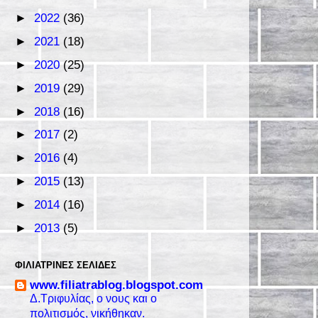
►
2022
(36)
►
2021
(18)
►
2020
(25)
►
2019
(29)
►
2018
(16)
►
2017
(2)
►
2016
(4)
►
2015
(13)
►
2014
(16)
►
2013
(5)
ΦΙΛΙΑΤΡΙΝΈΣ ΣΕΛΊΔΕΣ
www.filiatrablog.blogspot.com
Δ.Τριφυλίας, ο νους και ο
πολιτισμός, νικήθηκαν.