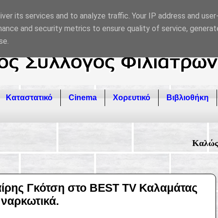
ver its services and to analyze traffic. Your IP address and use
ance and security metrics to ensure quality of service, genera
se.
Καταστατικό
Cinema
Χορευτικό
Βιβλιοθήκη
Καλώς ήρθατε στον επίσημ
αίρης Γκότση στο BEST TV Καλαμάτας
 ναρκωτικά.