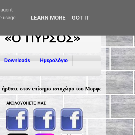
r-agent
LEARN MORE
GOT IT
te usage
Downloads
Ημερολόγιο
ο ιστοχώρο του Μορφωτικού Συλλόγου Φιλιατρών "Ο ΠΥΡ
ΑΚΟΛΟΥΘΉΣΤΕ ΜΑΣ
.
.
.