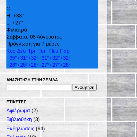
°
C
H:
+
33°
L:
+
27°
Φιλιατρά
Σάββατο, 08 Αύγουστος
Πρόγνωση για 7 μέρες
Κυρ
Δευ
Τρι
Τετ
Πεμ
Παρ
+
35°
+
31°
+
32°
+
31°
+
32°
+
32°
+
28°
+
28°
+
28°
+
27°
+
27°
+
28°
ΑΝΑΖΉΤΗΣΗ ΣΤΗΝ ΣΕΛΊΔΑ
ΕΤΙΚΈΤΕΣ
Αφιέρωμα
(2)
Βιβλιοθήκη
(3)
Εκδηλώσεις
(94)