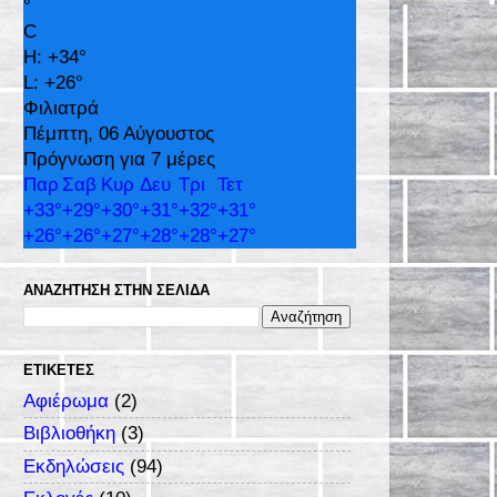
°
C
H:
+
34°
L:
+
26°
Φιλιατρά
Πέμπτη, 06 Αύγουστος
Πρόγνωση για 7 μέρες
Παρ
Σαβ
Κυρ
Δευ
Τρι
Τετ
+
33°
+
29°
+
30°
+
31°
+
32°
+
31°
+
26°
+
26°
+
27°
+
28°
+
28°
+
27°
ΑΝΑΖΉΤΗΣΗ ΣΤΗΝ ΣΕΛΊΔΑ
ΕΤΙΚΈΤΕΣ
Αφιέρωμα
(2)
Βιβλιοθήκη
(3)
Εκδηλώσεις
(94)