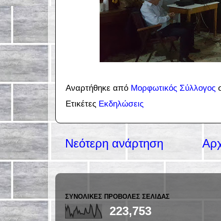
Αναρτήθηκε από
Μορφωτικός Σύλλογος
Ετικέτες
Εκδηλώσεις
Νεότερη ανάρτηση
Αρχ
ΣΥΝΟΛΙΚΈΣ ΠΡΟΒΟΛΈΣ ΣΕΛΊΔΑΣ
223,753