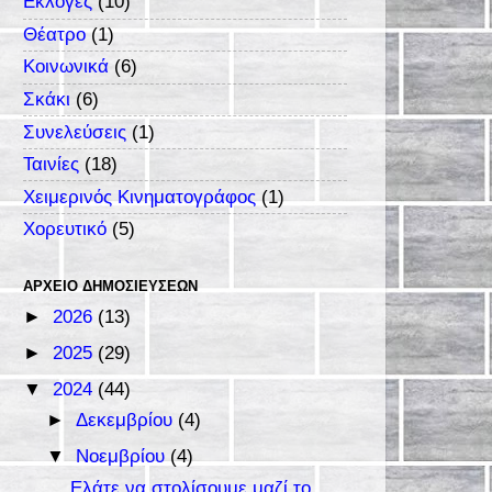
Εκλογές
(10)
Θέατρο
(1)
Κοινωνικά
(6)
Σκάκι
(6)
Συνελεύσεις
(1)
Ταινίες
(18)
Χειμερινός Κινηματογράφος
(1)
Χορευτικό
(5)
ΑΡΧΕΊΟ ΔΗΜΟΣΙΕΎΣΕΩΝ
►
2026
(13)
►
2025
(29)
▼
2024
(44)
►
Δεκεμβρίου
(4)
▼
Νοεμβρίου
(4)
Ελάτε να στολίσουμε μαζί το