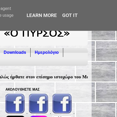
r-agent
LEARN MORE
GOT IT
te usage
Downloads
Ημερολόγιο
επίσημο ιστοχώρο του Μορφωτικού Συλλόγου Φιλιατρών "
ΑΚΟΛΟΥΘΉΣΤΕ ΜΑΣ
.
.
.