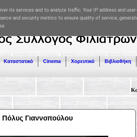
ver its services and to analyze traffic. Your IP address and use
ance and security metrics to ensure quality of service, genera
se.
Καταστατικό
Cinema
Χορευτικό
Βιβλιοθήκη
Καλώς ήρθατε στον 
ς Πόλυς Γιαννοπούλου