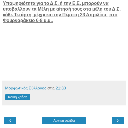
Υποψηφιότητα για το Δ.Σ. ή την Ε.Ε. μπορούν να
υποβάλλουν τα Μέλη με αίτησή τους στα μέλη του Δ.Σ.
κάθε Τετάρτη, μέχρι και την Πέμπτη 23 Απριλίου , στο
Φουρναράκειο 6-8 μ.μ..
Μορφωτικός Σύλλογος
στις
21:30
Κοινή χρήση
‹
›
Αρχική σελίδα