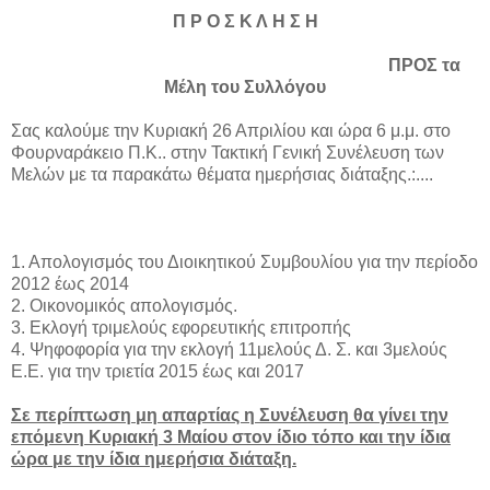
Π Ρ Ο Σ Κ Λ Η Σ Η
ΠΡΟΣ τα
Μέλη του Συλλόγου
Σας καλούμε την Κυριακή 26 Απριλίου και ώρα 6 μ.μ. στο
Φουρναράκειο Π.Κ.. στην Τακτική Γενική Συνέλευση των
Μελών με τα παρακάτω θέματα ημερήσιας διάταξης.:....
1. Απολογισμός του Διοικητικού Συμβουλίου για την περίοδο
2012 έως 2014
2. Οικονομικός απολογισμός.
3. Εκλογή τριμελούς εφορευτικής επιτροπής
4. Ψηφοφορία για την εκλογή 11μελούς Δ. Σ. και 3μελούς
Ε.Ε. για την τριετία 2015 έως και 2017
Σε περίπτωση μη απαρτίας η Συνέλευση θα γίνει την
επόμενη Κυριακή 3 Μαίου στον ίδιο τόπο και την ίδια
ώρα με την ίδια ημερήσια διάταξη.