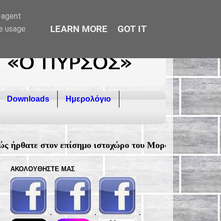
r-agent
LEARN MORE
GOT IT
te usage
Downloads
Ημερολόγιο
ίσημο ιστοχώρο του Μορφωτικού Συλλόγου Φιλιατρών "Ο
ΑΚΟΛΟΥΘΉΣΤΕ ΜΑΣ
.
.
.