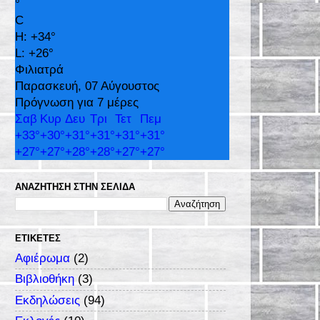
°
C
H:
+
34°
L:
+
26°
Φιλιατρά
Παρασκευή, 07 Αύγουστος
Πρόγνωση για 7 μέρες
Σαβ
Κυρ
Δευ
Τρι
Τετ
Πεμ
+
33°
+
30°
+
31°
+
31°
+
31°
+
31°
+
27°
+
27°
+
28°
+
28°
+
27°
+
27°
ΑΝΑΖΉΤΗΣΗ ΣΤΗΝ ΣΕΛΊΔΑ
ΕΤΙΚΈΤΕΣ
Αφιέρωμα
(2)
Βιβλιοθήκη
(3)
Εκδηλώσεις
(94)