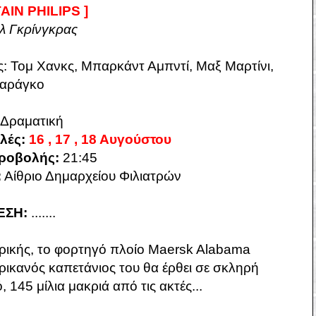
AIN PHILIPS ]
λ Γκρίνγκρας
ς: Τομ Χανκς, Μπαρκάντ Αμπντί, Μαξ Μαρτίνι,
Μαράγκο
Δραματική
λές:
16 , 17 , 18 Αυγούστου
ροβολής:
21:45
:
Αίθριο Δημαρχείου Φιλιατρών
ΕΣΗ:
.......
φρικής, το φορτηγό πλοίο Maersk Alabama
ρικανός καπετάνιος του θα έρθει σε σκληρή
145 μίλια μακριά από τις ακτές...