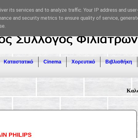
ver its services and to analyze traffic. Your IP address and use
ance and security metrics to ensure quality of service, genera
se.
Καταστατικό
Cinema
Χορευτικό
Βιβλιοθήκη
Καλώς ήρθατε στον επ
IN PHILIPS