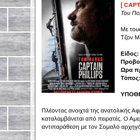
[ CAPT
Του Πο
Με του
Τζον 
Είδος:
Προβο
Ωρα π
Τόπος
ΥΠΟΘ
Πλέοντας ανοιχτά της ανατολικής Α
καταλαμβάνεται από πειρατές. Ο Αμε
αντιπαράθεση με τον Σομαλό αρχηγό, 